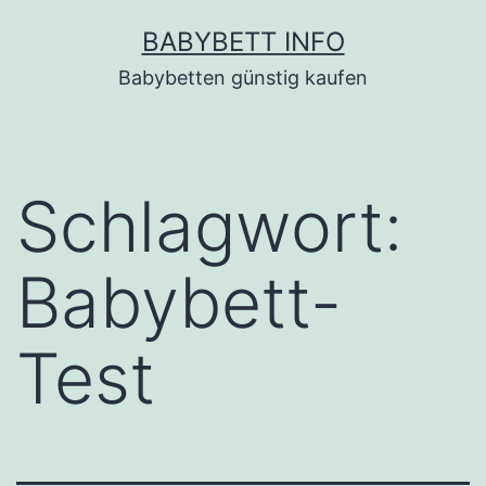
Zum
BABYBETT INFO
Inhalt
Babybetten günstig kaufen
springen
Schlagwort:
Babybett-
Test